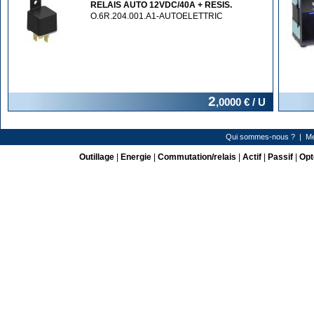
RELAIS AUTO 12VDC/40A + RESIS.
O.6R.204.001.A1-AUTOELETTRIC
2
,0000
€ / U
Qui sommes-nous ?
|
Me
Outillage
|
Energie
|
Commutation/relais
|
Actif
|
Passif
|
Opt