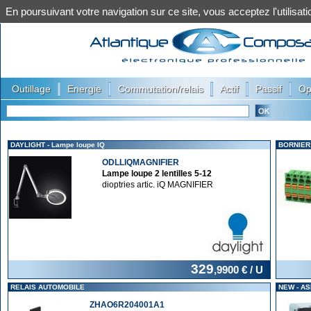
En poursuivant votre navigation sur ce site, vous acceptez l'utilis
|
|
|
|
|
Outillage
Energie
Commutation/relais
Actif
Passif
Op
DAYLIGHT - Lampe loupe IQ
BORNIER 
ODLLIQMAGNIFIER
Lampe loupe 2 lentilles 5-12
dioptries artic. iQ MAGNIFIER
329
,9900
€ / U
RELAIS AUTOMOBILE
NEW - A
ZHAO6R204001A1