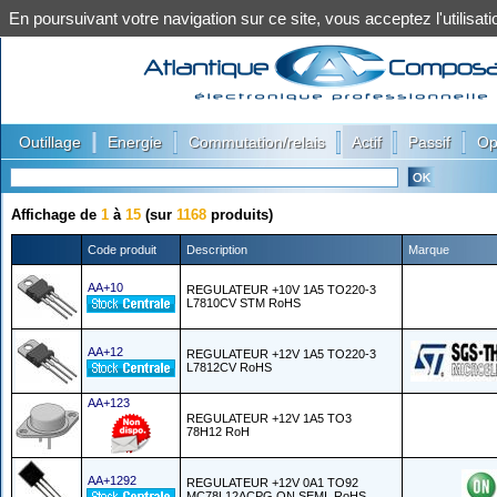
En poursuivant votre navigation sur ce site, vous acceptez l'utilis
|
|
|
|
|
Outillage
Energie
Commutation/relais
Actif
Passif
Op
Affichage de
1
à
15
(sur
1168
produits)
Code produit
Description
Marque
AA+10
REGULATEUR +10V 1A5 TO220-3
L7810CV STM RoHS
AA+12
REGULATEUR +12V 1A5 TO220-3
L7812CV RoHS
AA+123
REGULATEUR +12V 1A5 TO3
78H12 RoH
AA+1292
REGULATEUR +12V 0A1 TO92
MC78L12ACPG ON SEMI. RoHS