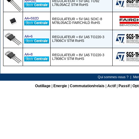
AA+592
REGULATEUR + 5V 0A1 TO92
L78L05ACZ STM RoHS
AA+592D
REGULATEUR + 5V 0A1 SOIC-8
M78L05ACD FAIRCHILD RoHS
AA+6
REGULATEUR + 6V 1A5 TO220-3
L7806CV STM RoHS
AA+8
REGULATEUR + 8V 1A5 TO220-3
L7808CV STM RoHS
Qui sommes-nous ?
|
Men
Outillage
|
Energie
|
Commutation/relais
|
Actif
|
Passif
|
Opt