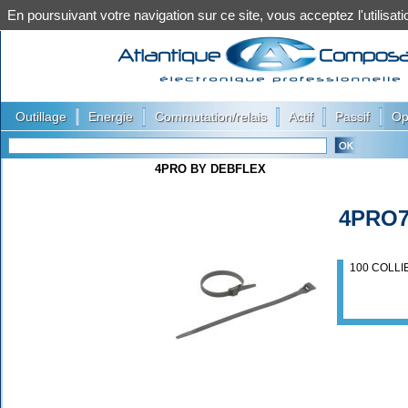
En poursuivant votre navigation sur ce site, vous acceptez l'utilis
|
|
|
|
|
Outillage
Energie
Commutation/relais
Actif
Passif
Op
4PRO BY DEBFLEX
4PRO7
100 COLLI