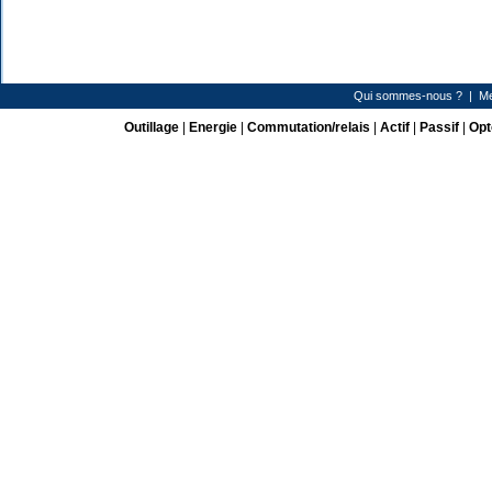
Qui sommes-nous ?
|
Me
Outillage
|
Energie
|
Commutation/relais
|
Actif
|
Passif
|
Opt