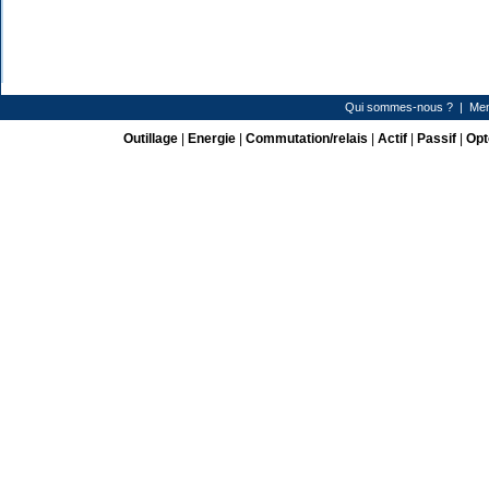
Qui sommes-nous ?
|
Men
Outillage
|
Energie
|
Commutation/relais
|
Actif
|
Passif
|
Opt