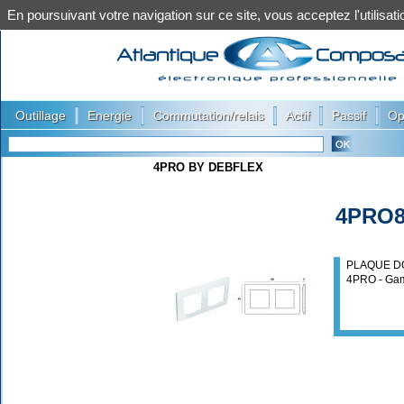
En poursuivant votre navigation sur ce site, vous acceptez l'utilis
|
|
|
|
|
Outillage
Energie
Commutation/relais
Actif
Passif
Op
4PRO BY DEBFLEX
4PRO8
PLAQUE D
4PRO - Ga