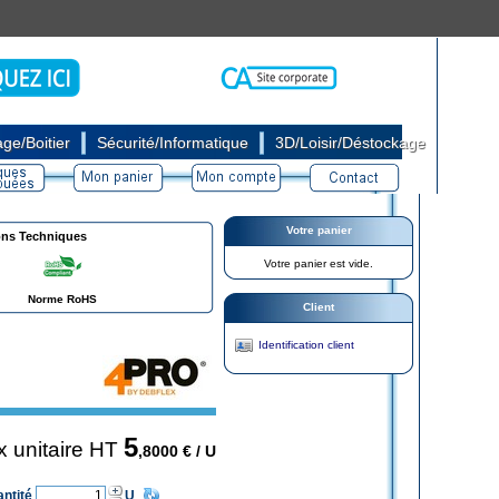
|
|
ge/Boitier
Sécurité/Informatique
3D/Loisir/Déstockage
Votre panier
ons Techniques
Votre panier est vide.
Norme RoHS
Client
Identification client
5
x unitaire HT
,8000
€ / U
antité
U