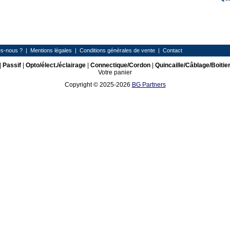
s-nous ?
|
Mentions légales
|
Conditions générales de vente
|
Contact
|
Passif
|
Opto/élect./éclairage
|
Connectique/Cordon
|
Quincaille/Câblage/Boitie
Votre panier
Copyright © 2025-2026
BG Partners