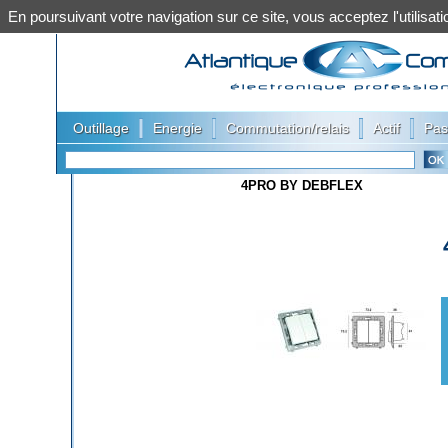
En poursuivant votre navigation sur ce site, vous acceptez l'utilis
|
|
|
|
Outillage
Energie
Commutation/relais
Actif
Pas
4PRO BY DEBFLEX