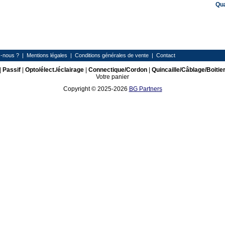
Qu
-nous ?
|
Mentions légales
|
Conditions générales de vente
|
Contact
|
Passif
|
Opto/élect./éclairage
|
Connectique/Cordon
|
Quincaille/Câblage/Boitie
Votre panier
Copyright © 2025-2026
BG Partners