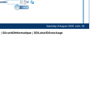
antité
U
Saturday 8 August 2026. sem. 32
r
|
Sécurité/Informatique
|
3D/Loisir/Déstockage