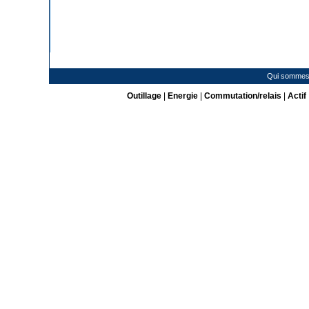
Qui sommes
Outillage
|
Energie
|
Commutation/relais
|
Actif