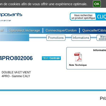
ation de cookies afin de vous offrir une expérience optimale.
OK
|
|
|
sif
Opto/élect./éclairage
Connectique/Cordon
Quincaille/Câbla
Informati
4PRO802006
Note Technique
DOUBLE VA ET VIENT
4PRO - Gamme CALY
Pri