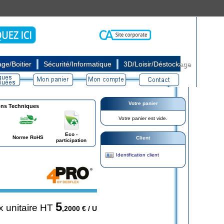
|
|
ge/Boitier
Sécurité/Informatique
3D/Loisir/Déstockage
Votre panier
ons Techniques
Votre panier est vide.
Eco -
Norme RoHS
Client
participation
Identification client
5
x unitaire HT
,2000
€ / U