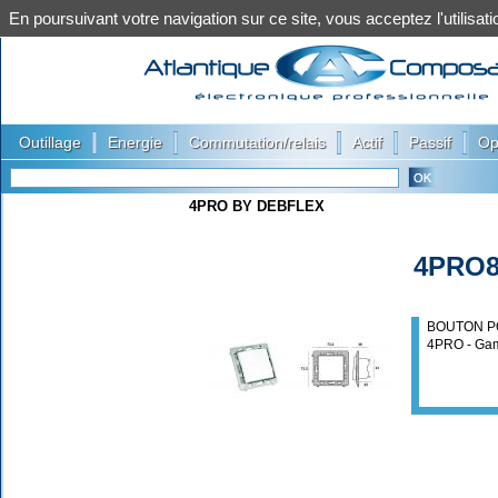
En poursuivant votre navigation sur ce site, vous acceptez l'utilis
|
|
|
|
|
Outillage
Energie
Commutation/relais
Actif
Passif
Op
4PRO BY DEBFLEX
4PRO8
BOUTON P
4PRO - Ga