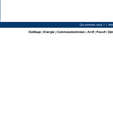
Qui sommes-nous ?
|
Men
Outillage
|
Energie
|
Commutation/relais
|
Actif
|
Passif
|
Opt