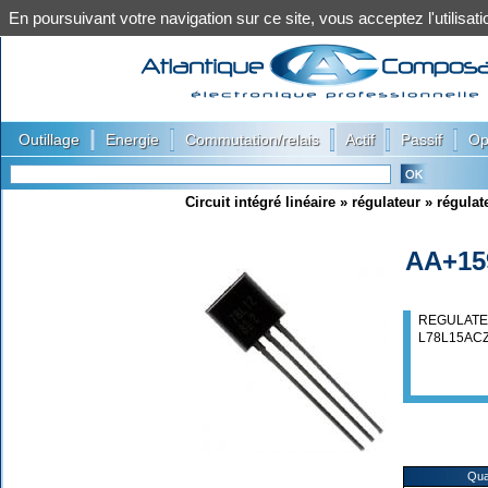
En poursuivant votre navigation sur ce site, vous acceptez l'utilis
|
|
|
|
|
Outillage
Energie
Commutation/relais
Actif
Passif
Op
Circuit intégré linéaire
»
régulateur
»
régulat
AA+15
REGULATE
L78L15AC
Qua