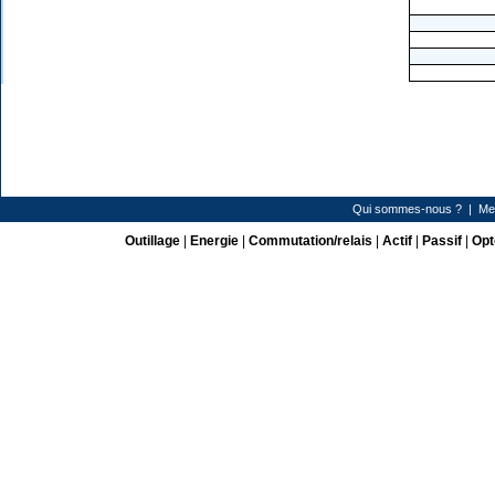
Qui sommes-nous ?
|
Me
Outillage
|
Energie
|
Commutation/relais
|
Actif
|
Passif
|
Opt