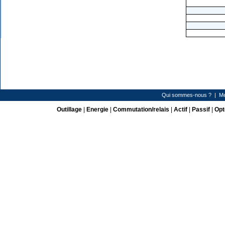
Qui sommes-nous ?
|
Me
Outillage
|
Energie
|
Commutation/relais
|
Actif
|
Passif
|
Opt