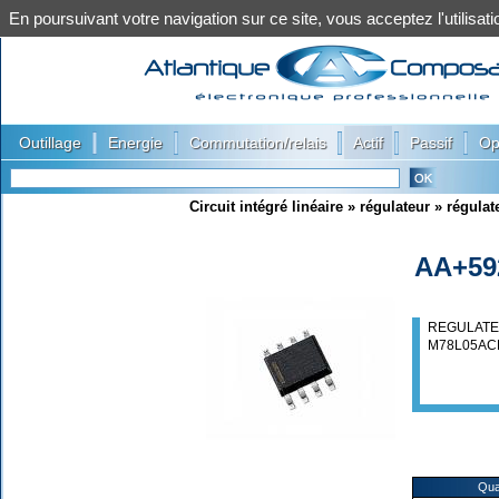
En poursuivant votre navigation sur ce site, vous acceptez l'utilis
|
|
|
|
|
Outillage
Energie
Commutation/relais
Actif
Passif
Op
Circuit intégré linéaire
»
régulateur
»
régulat
AA+59
REGULATEU
M78L05AC
Qua