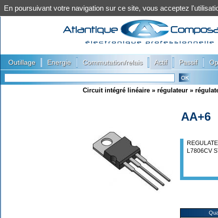
En poursuivant votre navigation sur ce site, vous acceptez l'utilis
|
|
|
|
|
Outillage
Energie
Commutation/relais
Actif
Passif
Op
Circuit intégré linéaire
»
régulateur
»
régulat
AA+6
REGULATEU
L7806CV 
Qua