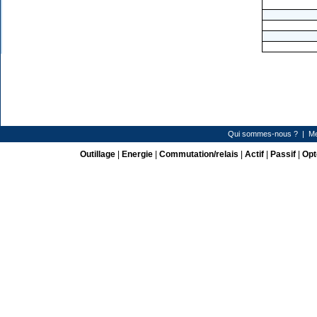
Qui sommes-nous ?
|
Me
Outillage
|
Energie
|
Commutation/relais
|
Actif
|
Passif
|
Opt