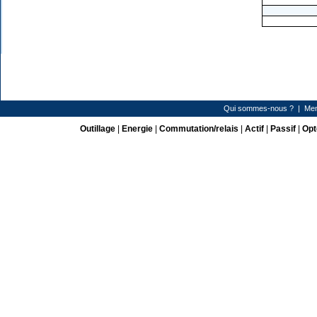
Qui sommes-nous ?
|
Men
Outillage
|
Energie
|
Commutation/relais
|
Actif
|
Passif
|
Opt