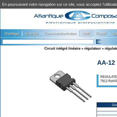
En poursuivant votre navigation sur ce site, vous acceptez l'utilis
|
|
|
|
|
Outillage
Energie
Commutation/relais
Actif
Passif
Op
Circuit intégré linéaire
»
régulateur
»
régulat
AA-12
REGULATEU
7912 RoHS
Qua