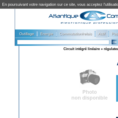
En poursuivant votre navigation sur ce site, vous acceptez l'utilis
|
|
|
|
Outillage
Energie
Commutation/relais
Actif
Pas
Circuit intégré linéaire
»
régulate