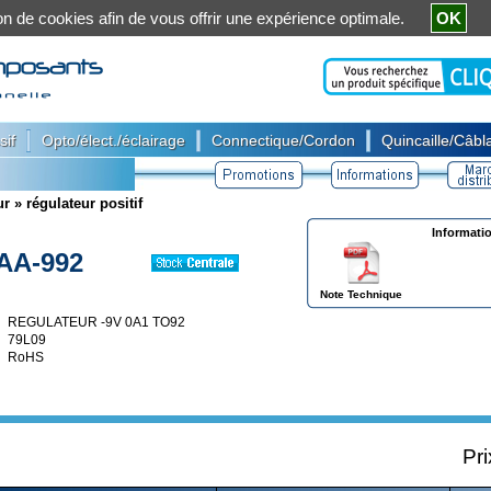
ation de cookies afin de vous offrir une expérience optimale.
OK
|
|
|
sif
Opto/élect./éclairage
Connectique/Cordon
Quincaille/Câbla
ur
»
régulateur positif
Informati
AA-992
Note Technique
REGULATEUR -9V 0A1 TO92
79L09
RoHS
Pri