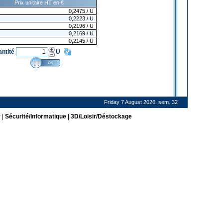
Prix unitaire HT en €
0,2475
/ U
0,2223
/ U
0,2196
/ U
0,2169
/ U
0,2145
/ U
antité
U
Friday 7 August 2026. sem. 32
r
|
Sécurité/Informatique
|
3D/Loisir/Déstockage