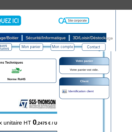
|
|
ge/Boitier
Sécurité/Informatique
3D/Loisir/Déstockage
Votre panier
ons Techniques
Votre panier est vide.
Norme RoHS
Client
Identification client
0
x unitaire HT
,2475
€ / U