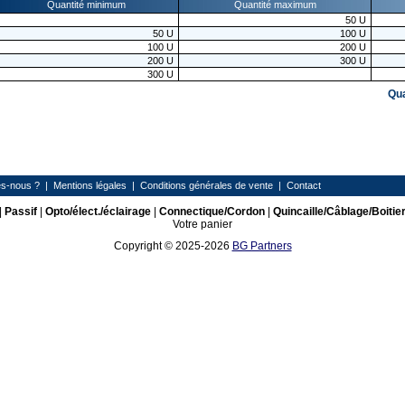
Quantité minimum
Quantité maximum
50
U
50
U
100
U
100
U
200
U
200
U
300
U
300
U
Qu
s-nous ?
|
Mentions légales
|
Conditions générales de vente
|
Contact
|
Passif
|
Opto/élect./éclairage
|
Connectique/Cordon
|
Quincaille/Câblage/Boitie
Votre panier
Copyright © 2025-2026
BG Partners