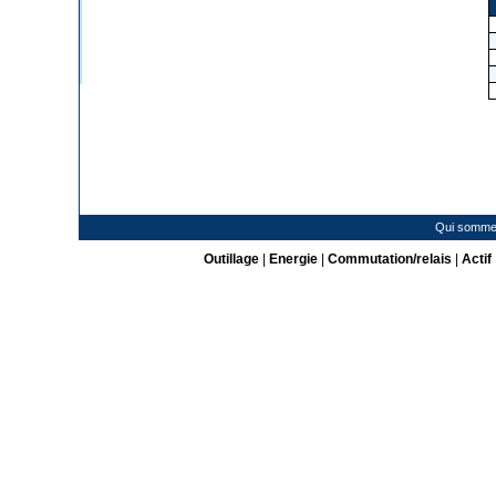
Qui somme
Outillage
|
Energie
|
Commutation/relais
|
Actif