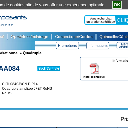
ation de cookies afin de vous offrir une expérience optimale.
OK
|
|
|
sif
Opto/élect./éclairage
Connectique/Cordon
Quincaille/Câbla
érationnel
»
Quadruple
Informati
AA084
Note Technique
CI TL084CP/CN DIP14
Quadruple ampli.op JFET RoHS
RoHS
Pri