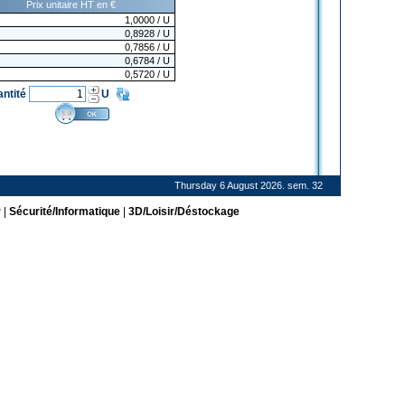
Prix unitaire HT en €
1,0000
/ U
0,8928
/ U
0,7856
/ U
0,6784
/ U
0,5720
/ U
antité
U
Thursday 6 August 2026. sem. 32
r
|
Sécurité/Informatique
|
3D/Loisir/Déstockage