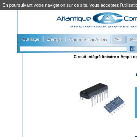
En poursuivant votre navigation sur ce site, vous acceptez l'utilis
|
|
|
|
Outillage
Energie
Commutation/relais
Actif
Pas
Circuit intégré linéaire
»
Ampli op