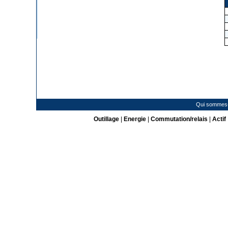
Qui sommes
Outillage
|
Energie
|
Commutation/relais
|
Actif