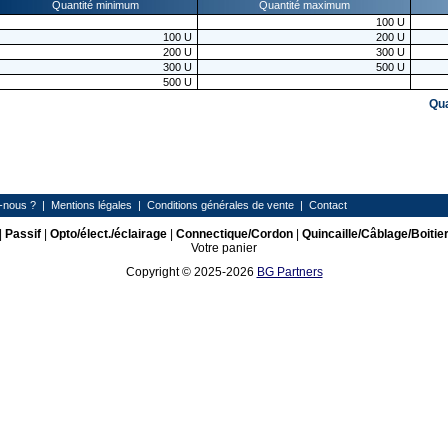
Quantité minimum
Quantité maximum
100
U
100
U
200
U
200
U
300
U
300
U
500
U
500
U
Qu
-nous ?
|
Mentions légales
|
Conditions générales de vente
|
Contact
|
Passif
|
Opto/élect./éclairage
|
Connectique/Cordon
|
Quincaille/Câblage/Boitie
Votre panier
Copyright © 2025-2026
BG Partners