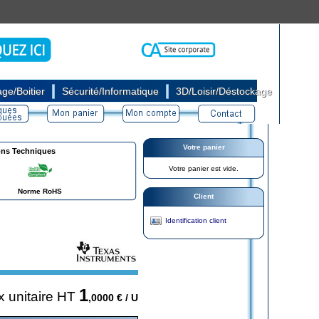
|
|
ge/Boitier
Sécurité/Informatique
3D/Loisir/Déstockage
Votre panier
ons Techniques
Votre panier est vide.
Norme RoHS
Client
Identification client
1
x unitaire HT
,0000
€ / U