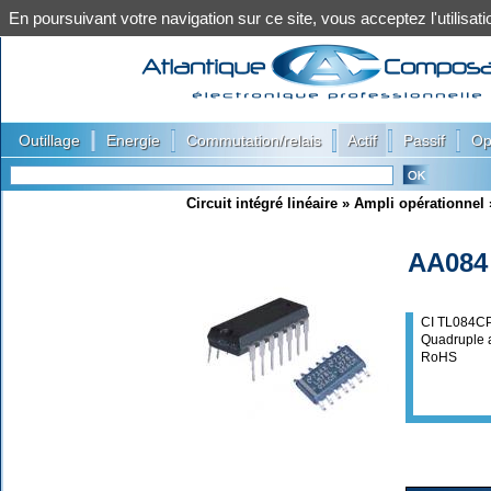
En poursuivant votre navigation sur ce site, vous acceptez l'utilis
|
|
|
|
|
Outillage
Energie
Commutation/relais
Actif
Passif
Op
Circuit intégré linéaire
»
Ampli opérationnel
AA084
CI TL084C
Quadruple 
RoHS