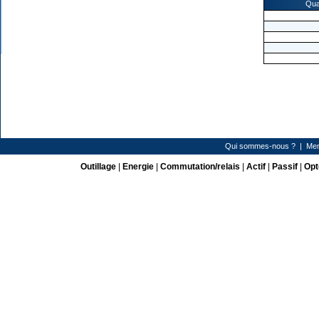
Qua
Qui sommes-nous ?
|
Men
Outillage
|
Energie
|
Commutation/relais
|
Actif
|
Passif
|
Opt