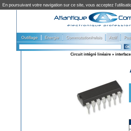
En poursuivant votre navigation sur ce site, vous acceptez l'utilis
|
|
|
|
Outillage
Energie
Commutation/relais
Actif
Pas
Circuit intégré linéaire
»
interface