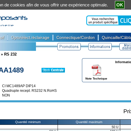
ation de cookies afin de vous offrir une expérience optimale.
OK
|
|
|
sif
Opto/élect./éclairage
Connectique/Cordon
Quincaille/Câbla
»
RS 232
Informati
AA1489
Note Technique
CI MC1489AP DIP14
Quadruple recept. RS232 N.RoHS
NON
Pri
Quantité minimum
Quantité maximum
50
U