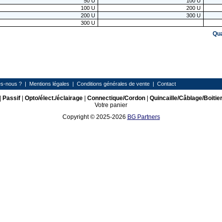
50
U
100
U
100
U
200
U
200
U
300
U
300
U
Qu
s-nous ?
|
Mentions légales
|
Conditions générales de vente
|
Contact
|
Passif
|
Opto/élect./éclairage
|
Connectique/Cordon
|
Quincaille/Câblage/Boitie
Votre panier
Copyright © 2025-2026
BG Partners