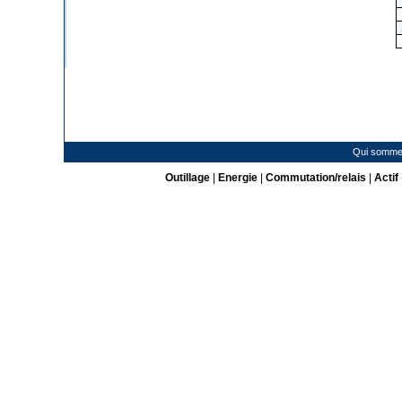
Qui somme
Outillage
|
Energie
|
Commutation/relais
|
Actif