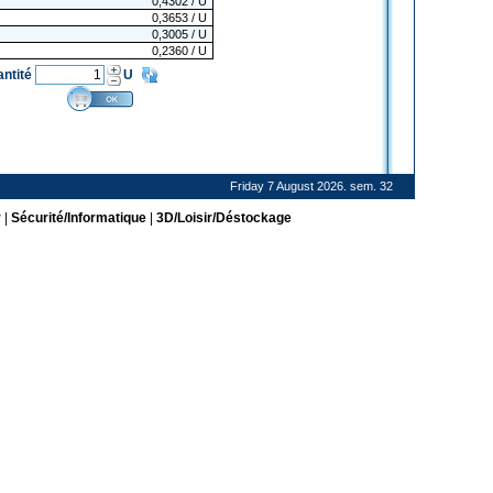
0,4302
/ U
0,3653
/ U
0,3005
/ U
0,2360
/ U
antité
U
Friday 7 August 2026. sem. 32
r
|
Sécurité/Informatique
|
3D/Loisir/Déstockage