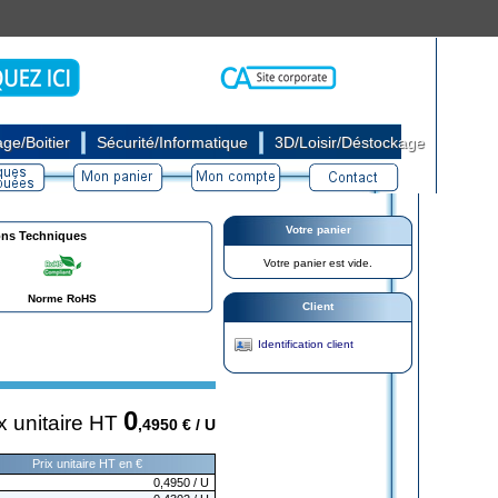
|
|
ge/Boitier
Sécurité/Informatique
3D/Loisir/Déstockage
Votre panier
ons Techniques
Votre panier est vide.
Norme RoHS
Client
Identification client
0
x unitaire HT
,4950
€ / U
Prix unitaire HT en €
0,4950
/ U