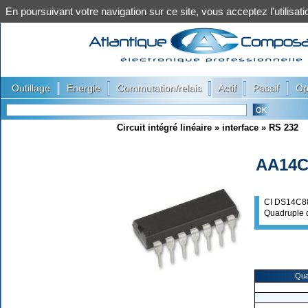
En poursuivant votre navigation sur ce site, vous acceptez l'utilis
|
|
|
|
|
Outillage
Energie
Commutation/relais
Actif
Passif
Op
Circuit intégré linéaire
»
interface
»
RS 232
AA14C
CI DS14C8
Quadruple 
Qua