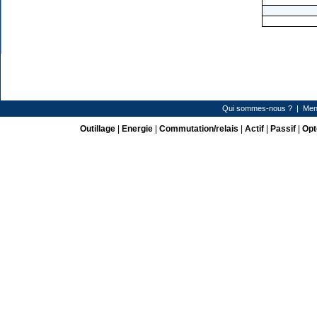
Qui sommes-nous ?
|
Men
Outillage
|
Energie
|
Commutation/relais
|
Actif
|
Passif
|
Opt