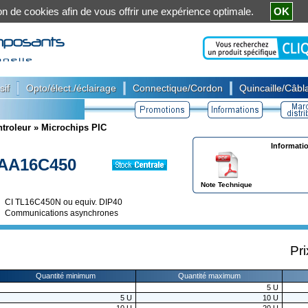
ation de cookies afin de vous offrir une expérience optimale.
OK
|
|
|
sif
Opto/élect./éclairage
Connectique/Cordon
Quincaille/Câbla
troleur
»
Microchips PIC
Informati
AA16C450
Note Technique
CI TL16C450N ou equiv. DIP40
Communications asynchrones
Pri
Quantité minimum
Quantité maximum
5
U
5
U
10
U