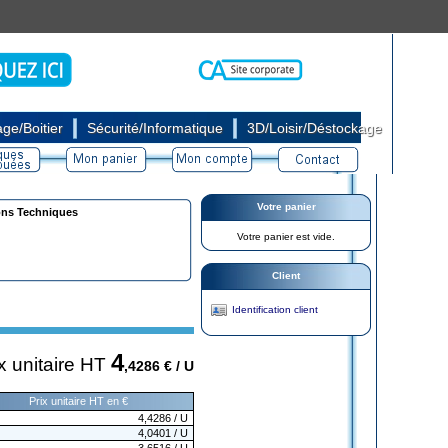
|
|
ge/Boitier
Sécurité/Informatique
3D/Loisir/Déstockage
Votre panier
ons Techniques
Votre panier est vide.
Client
Identification client
4
x unitaire HT
,4286
€ / U
Prix unitaire HT en €
4,4286
/ U
4,0401
/ U