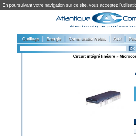
En poursuivant votre navigation sur ce site, vous acceptez l'utilis
|
|
|
|
Outillage
Energie
Commutation/relais
Actif
Pas
Circuit intégré linéaire
»
Microcon