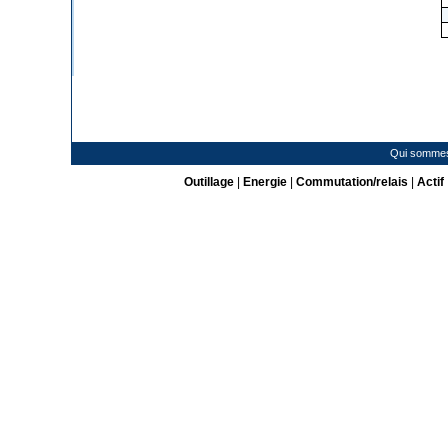
Qui somme
Outillage
|
Energie
|
Commutation/relais
|
Actif