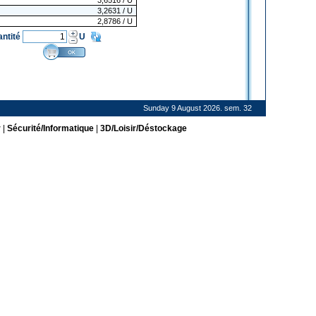
3,6516
/ U
3,2631
/ U
2,8786
/ U
antité
U
Sunday 9 August 2026. sem. 32
r
|
Sécurité/Informatique
|
3D/Loisir/Déstockage