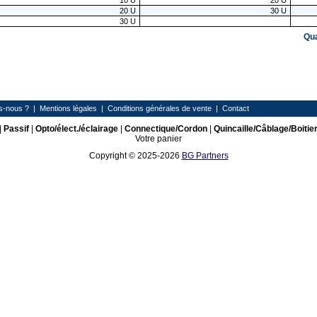
10
U
20
U
20
U
30
U
30
U
Qu
s-nous ?
|
Mentions légales
|
Conditions générales de vente
|
Contact
|
Passif
|
Opto/élect./éclairage
|
Connectique/Cordon
|
Quincaille/Câblage/Boitie
Votre panier
Copyright © 2025-2026
BG Partners