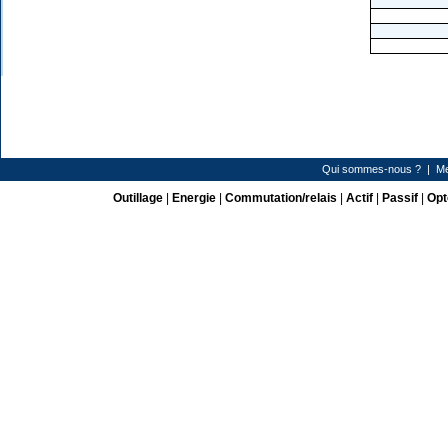
Qui sommes-nous ?
|
Me
Outillage
|
Energie
|
Commutation/relais
|
Actif
|
Passif
|
Opt