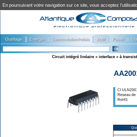
En poursuivant votre navigation sur ce site, vous acceptez l'utilis
|
|
|
|
|
Outillage
Energie
Commutation/relais
Actif
Passif
Op
Circuit intégré linéaire
»
interface
»
à transis
AA200
CI ULN200
Reseau de 
RoHS
Qua