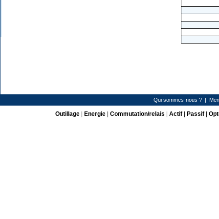
Qui sommes-nous ?
|
Men
Outillage
|
Energie
|
Commutation/relais
|
Actif
|
Passif
|
Opt