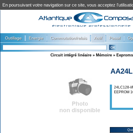
En poursuivant votre navigation sur ce site, vous acceptez l'utilis
|
|
|
|
|
Outillage
Energie
Commutation/relais
Actif
Passif
Op
Circuit intégré linéaire
»
Mémoire
»
Eeproms
AA24L
24LC128-I
EEPROM 16
Qua