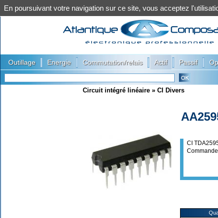
En poursuivant votre navigation sur ce site, vous acceptez l'utilis
|
|
|
|
|
Outillage
Energie
Commutation/relais
Actif
Passif
Op
Circuit intégré linéaire
»
CI Divers
AA259
CI TDA259
Commande h
Qua