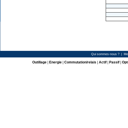
Qui sommes-nous ?
|
Me
Outillage
|
Energie
|
Commutation/relais
|
Actif
|
Passif
|
Opt