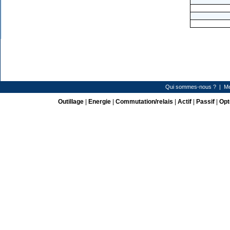
Qui sommes-nous ?
|
Me
Outillage
|
Energie
|
Commutation/relais
|
Actif
|
Passif
|
Opt