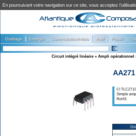
En poursuivant votre navigation sur ce site, vous acceptez l'utilis
|
|
|
|
|
Outillage
Energie
Commutation/relais
Actif
Passif
Op
Circuit intégré linéaire
»
Ampli opérationnel
AA271
CI TLC271
Simple amp
RoHS
Qua