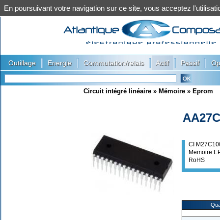
En poursuivant votre navigation sur ce site, vous acceptez l'utilis
|
|
|
|
|
Outillage
Energie
Commutation/relais
Actif
Passif
Op
Circuit intégré linéaire
»
Mémoire
»
Eprom
AA27C
CI M27C10
Memoire E
RoHS
Qua