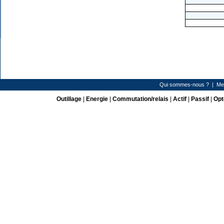
Qui sommes-nous ?
|
Me
Outillage
|
Energie
|
Commutation/relais
|
Actif
|
Passif
|
Opt