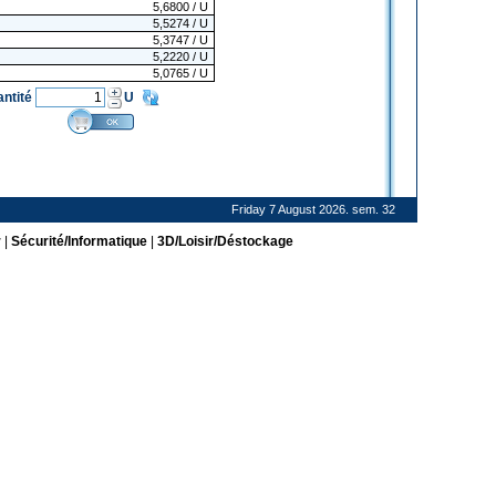
5,6800
/ U
5,5274
/ U
5,3747
/ U
5,2220
/ U
5,0765
/ U
antité
U
Friday 7 August 2026. sem. 32
r
|
Sécurité/Informatique
|
3D/Loisir/Déstockage