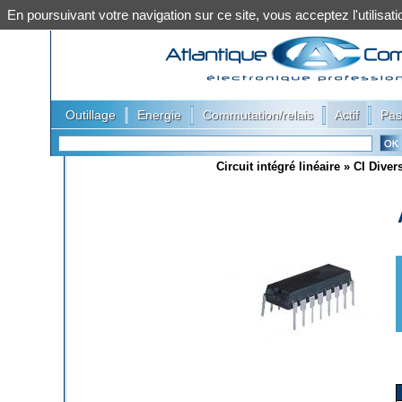
En poursuivant votre navigation sur ce site, vous acceptez l'utilis
|
|
|
|
Outillage
Energie
Commutation/relais
Actif
Pas
Circuit intégré linéaire
»
CI Diver