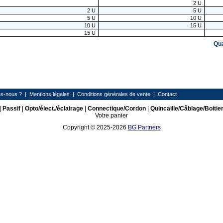
2
U
2
U
5
U
5
U
10
U
10
U
15
U
15
U
Qu
s-nous ?
|
Mentions légales
|
Conditions générales de vente
|
Contact
|
Passif
|
Opto/élect./éclairage
|
Connectique/Cordon
|
Quincaille/Câblage/Boitie
Votre panier
Copyright © 2025-2026
BG Partners