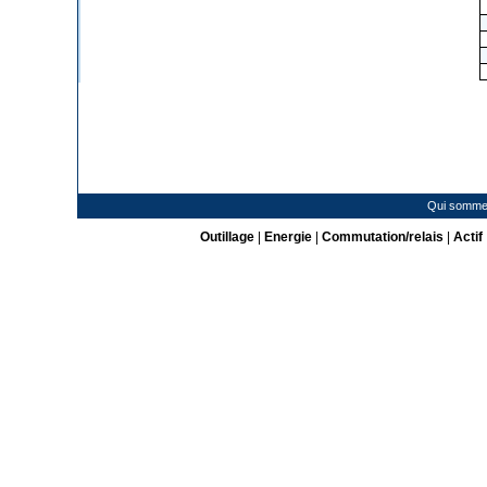
Qui somme
Outillage
|
Energie
|
Commutation/relais
|
Actif