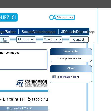
|
|
ge/Boitier
Sécurité/Informatique
3D/Loisir/Déstockage
Votre panier
ons Techniques
Votre panier est vide.
Client
Identification client
5
x unitaire HT
,6800
€ / U
Prix unitaire HT en €