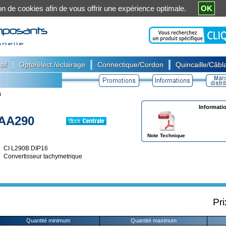
ation de cookies afin de vous offrir une expérience optimale.
OK
|
|
|
sif
Opto/élect./éclairage
Connectique/Cordon
Quincaille/Câbla
s
Informati
AA290
Note Technique
CI L290B DIP16
Convertisseur tachymetrique
Pri
Quantité minimum
Quantité maximum