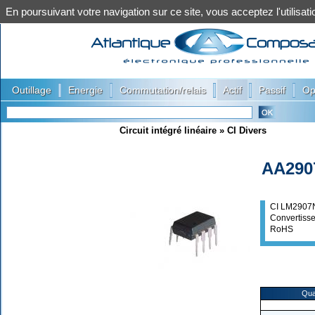
En poursuivant votre navigation sur ce site, vous acceptez l'utilis
|
|
|
|
|
Outillage
Energie
Commutation/relais
Actif
Passif
Op
Circuit intégré linéaire
»
CI Divers
AA290
CI LM2907
Convertisse
RoHS
Qua