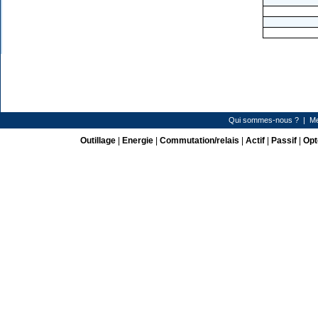
Qui sommes-nous ?
|
Me
Outillage
|
Energie
|
Commutation/relais
|
Actif
|
Passif
|
Opt