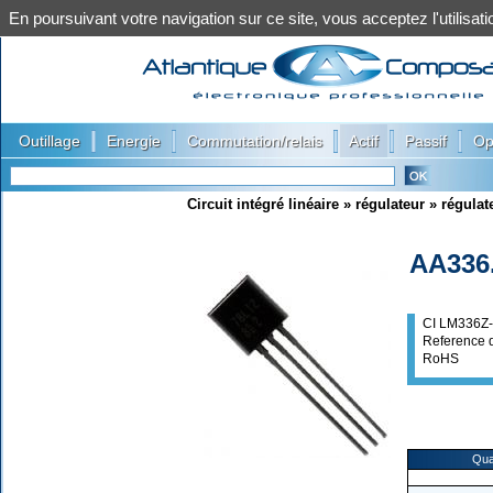
En poursuivant votre navigation sur ce site, vous acceptez l'utilis
|
|
|
|
|
Outillage
Energie
Commutation/relais
Actif
Passif
Op
Circuit intégré linéaire
»
régulateur
»
régulat
AA336
CI LM336Z-
Reference 
RoHS
Qua