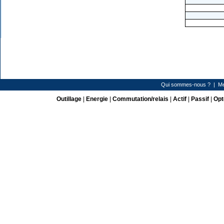
Qui sommes-nous ?
|
Me
Outillage
|
Energie
|
Commutation/relais
|
Actif
|
Passif
|
Opt