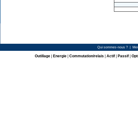
Qui sommes-nous ?
|
Men
Outillage
|
Energie
|
Commutation/relais
|
Actif
|
Passif
|
Opt