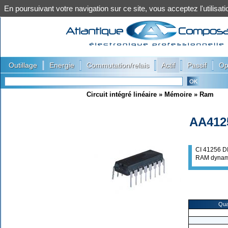
En poursuivant votre navigation sur ce site, vous acceptez l'utilis
|
|
|
|
|
Outillage
Energie
Commutation/relais
Actif
Passif
Op
Circuit intégré linéaire
»
Mémoire
»
Ram
AA412
CI 41256 D
RAM dynam
Qua