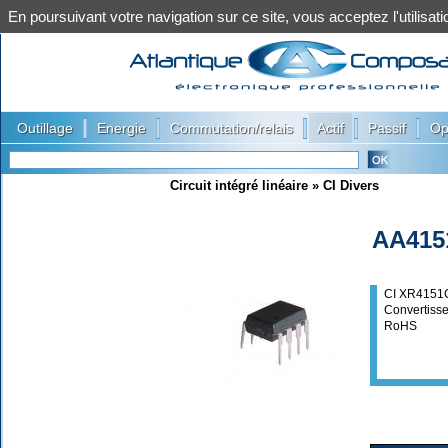
En poursuivant votre navigation sur ce site, vous acceptez l'utilis
|
|
|
|
|
Outillage
Energie
Commutation/relais
Actif
Passif
Op
Circuit intégré linéaire
»
CI Divers
AA415
CI XR4151
Convertisse
RoHS