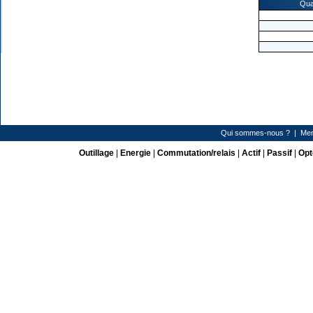
Qua
Qui sommes-nous ?
|
Men
Outillage
|
Energie
|
Commutation/relais
|
Actif
|
Passif
|
Opt