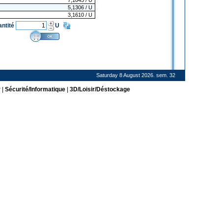
7,1045
/ U
5,1306
/ U
3,1610
/ U
antité
U
Saturday 8 August 2026. sem. 32
r
|
Sécurité/Informatique
|
3D/Loisir/Déstockage