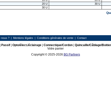
10
U
20
U
20
U
30
U
30
U
Qu
-nous ?
|
Mentions légales
|
Conditions générales de vente
|
Contact
|
Passif
|
Opto/élect./éclairage
|
Connectique/Cordon
|
Quincaille/Câblage/Boitie
Votre panier
Copyright © 2025-2026
BG Partners