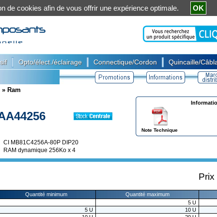
ation de cookies afin de vous offrir une expérience optimale.
OK
|
|
|
sif
Opto/élect./éclairage
Connectique/Cordon
Quincaille/Câbla
»
Ram
Informati
AA44256
Note Technique
CI MB81C4256A-80P DIP20
RAM dynamique 256Ko x 4
Prix
Quantité minimum
Quantité maximum
5
U
5
U
10
U