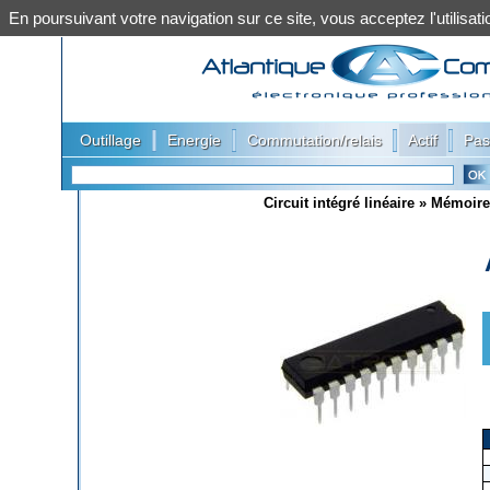
En poursuivant votre navigation sur ce site, vous acceptez l'utilis
|
|
|
|
Outillage
Energie
Commutation/relais
Actif
Pas
Circuit intégré linéaire
»
Mémoire