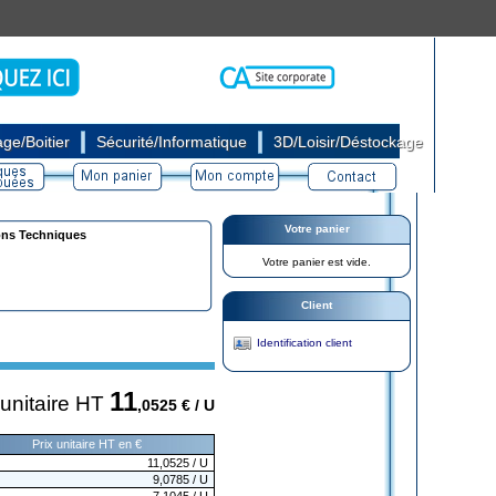
|
|
ge/Boitier
Sécurité/Informatique
3D/Loisir/Déstockage
Votre panier
ons Techniques
Votre panier est vide.
Client
Identification client
11
 unitaire HT
,0525
€ / U
Prix unitaire HT en €
11,0525
/ U
9,0785
/ U