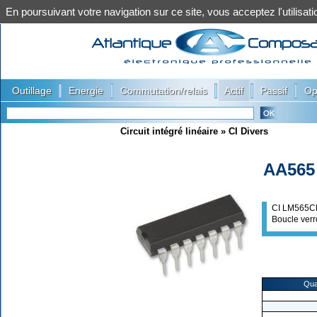
En poursuivant votre navigation sur ce site, vous acceptez l'utilis
|
|
|
|
|
Outillage
Energie
Commutation/relais
Actif
Passif
Op
Circuit intégré linéaire
»
CI Divers
AA565
CI LM565C
Boucle verr
Qua