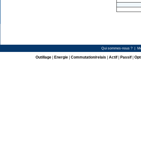
Qui sommes-nous ?
|
Me
Outillage
|
Energie
|
Commutation/relais
|
Actif
|
Passif
|
Opt