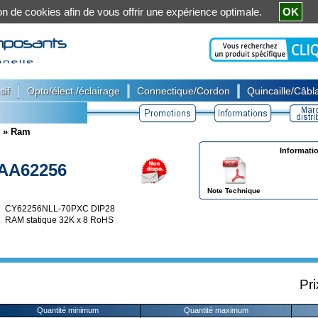
ation de cookies afin de vous offrir une expérience optimale.
OK
|
|
|
sif
Opto/élect./éclairage
Connectique/Cordon
Quincaille/Câbla
»
Ram
Informati
AA62256
Note Technique
CY62256NLL-70PXC DIP28
RAM statique 32K x 8 RoHS
Pri
Quantité minimum
Quantité maximum