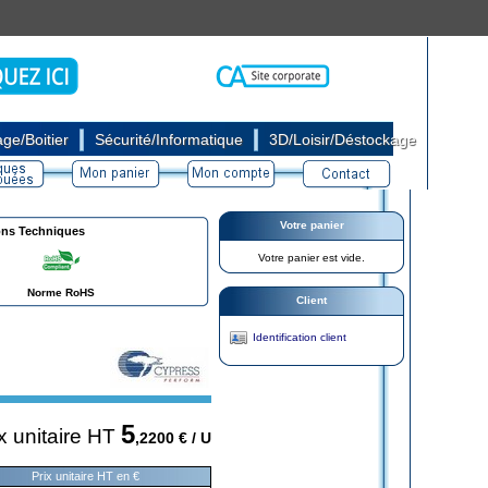
|
|
ge/Boitier
Sécurité/Informatique
3D/Loisir/Déstockage
Votre panier
ons Techniques
Votre panier est vide.
Norme RoHS
Client
Identification client
5
x unitaire HT
,2200
€ / U
Prix unitaire HT en €