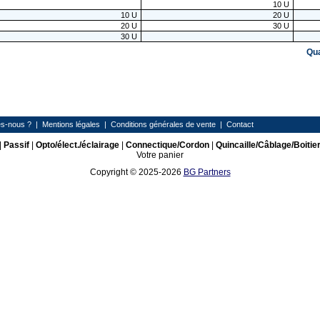
10
U
10
U
20
U
20
U
30
U
30
U
Qu
s-nous ?
|
Mentions légales
|
Conditions générales de vente
|
Contact
|
Passif
|
Opto/élect./éclairage
|
Connectique/Cordon
|
Quincaille/Câblage/Boitie
Votre panier
Copyright © 2025-2026
BG Partners