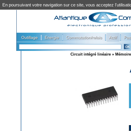
En poursuivant votre navigation sur ce site, vous acceptez l'utilis
|
|
|
|
Outillage
Energie
Commutation/relais
Actif
Pas
Circuit intégré linéaire
»
Mémoire