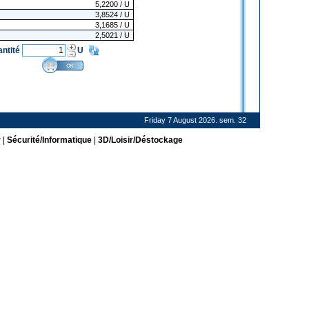
5,2200
/ U
3,8524
/ U
3,1685
/ U
2,5021
/ U
antité
U
Friday 7 August 2026. sem. 32
r
|
Sécurité/Informatique
|
3D/Loisir/Déstockage