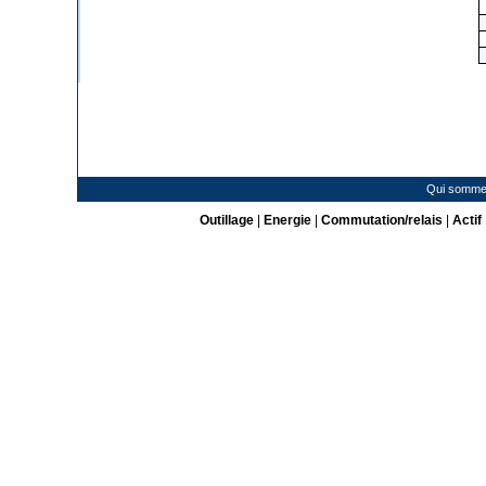
Qui somme
Outillage
|
Energie
|
Commutation/relais
|
Actif