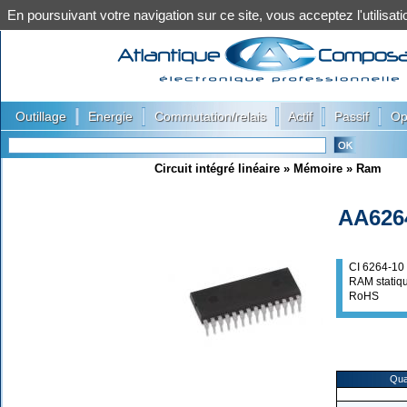
En poursuivant votre navigation sur ce site, vous acceptez l'utilis
|
|
|
|
|
Outillage
Energie
Commutation/relais
Actif
Passif
Op
Circuit intégré linéaire
»
Mémoire
»
Ram
AA626
CI 6264-10
RAM statiq
RoHS
Qua