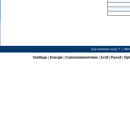
Qui sommes-nous ?
|
Men
Outillage
|
Energie
|
Commutation/relais
|
Actif
|
Passif
|
Opt