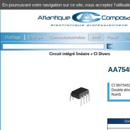
En poursuivant votre navigation sur ce site, vous acceptez l'utilis
|
|
|
|
|
Outillage
Energie
Commutation/relais
Actif
Passif
Op
Circuit intégré linéaire
»
CI Divers
AA754
CI SN7545
Double dri
RoHS
Qua