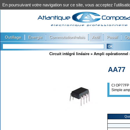
En poursuivant votre navigation sur ce site, vous acceptez l'utilis
|
|
|
|
|
Outillage
Energie
Commutation/relais
Actif
Passif
Op
Circuit intégré linéaire
»
Ampli opérationnel
AA77
CI OP77FP
Simple amp
Qua