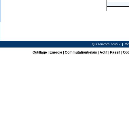
Qui sommes-nous ?
|
Me
Outillage
|
Energie
|
Commutation/relais
|
Actif
|
Passif
|
Opt