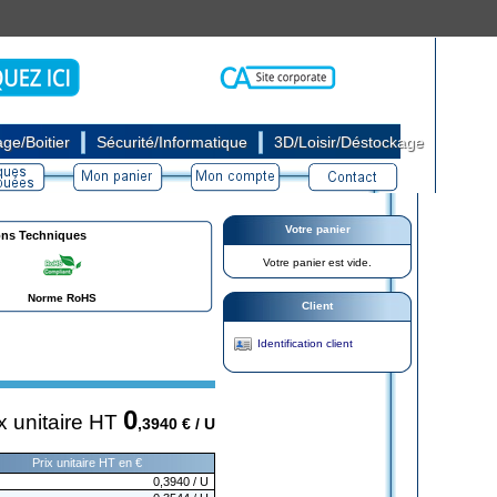
|
|
ge/Boitier
Sécurité/Informatique
3D/Loisir/Déstockage
Votre panier
ons Techniques
Votre panier est vide.
Norme RoHS
Client
Identification client
0
x unitaire HT
,3940
€ / U
Prix unitaire HT en €
0,3940
/ U