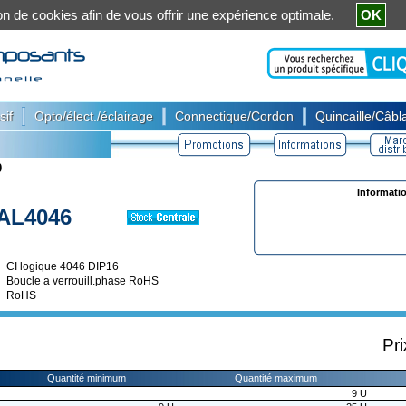
ation de cookies afin de vous offrir une expérience optimale.
OK
|
|
|
sif
Opto/élect./éclairage
Connectique/Cordon
Quincaille/Câbla
0
Informati
AL4046
CI logique 4046 DIP16
Boucle a verrouill.phase RoHS
RoHS
Pri
Quantité minimum
Quantité maximum
9
U