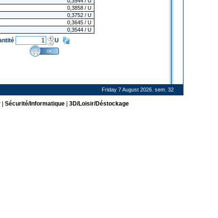
0,3544
/ U
0,3858
/ U
0,3752
/ U
0,3645
/ U
0,3544
/ U
antité
U
Friday 7 August 2026. sem. 32
r
|
Sécurité/Informatique
|
3D/Loisir/Déstockage