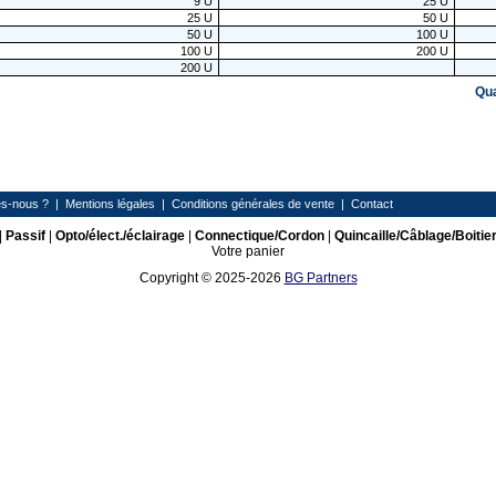
9
U
25
U
25
U
50
U
50
U
100
U
100
U
200
U
200
U
Qu
s-nous ?
|
Mentions légales
|
Conditions générales de vente
|
Contact
|
Passif
|
Opto/élect./éclairage
|
Connectique/Cordon
|
Quincaille/Câblage/Boitie
Votre panier
Copyright © 2025-2026
BG Partners