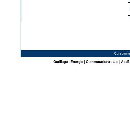
Qui somme
Outillage
|
Energie
|
Commutation/relais
|
Actif