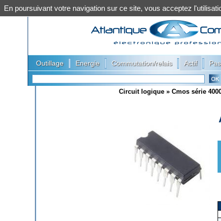
En poursuivant votre navigation sur ce site, vous acceptez l'utilis
|
|
|
|
Outillage
Energie
Commutation/relais
Actif
Pas
Circuit logique
»
Cmos série 400