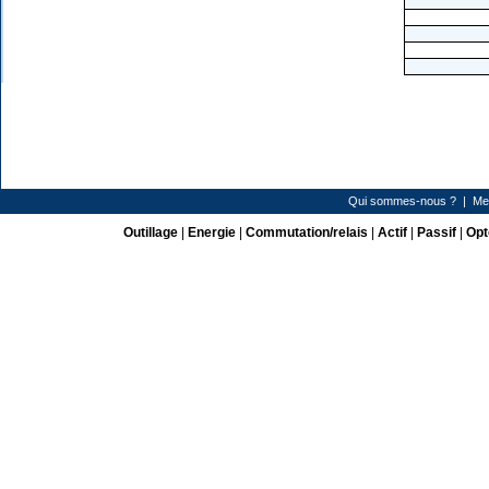
Qui sommes-nous ?
|
Me
Outillage
|
Energie
|
Commutation/relais
|
Actif
|
Passif
|
Opt