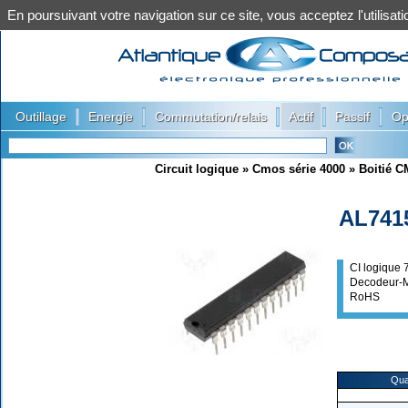
En poursuivant votre navigation sur ce site, vous acceptez l'utilis
|
|
|
|
|
Outillage
Energie
Commutation/relais
Actif
Passif
Op
Circuit logique
»
Cmos série 4000
»
Boitié 
AL741
CI logique
Decodeur-M
RoHS
Qua