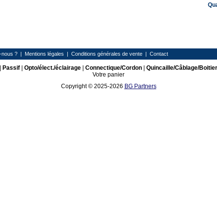
Qu
-nous ?
|
Mentions légales
|
Conditions générales de vente
|
Contact
|
Passif
|
Opto/élect./éclairage
|
Connectique/Cordon
|
Quincaille/Câblage/Boitie
Votre panier
Copyright © 2025-2026
BG Partners