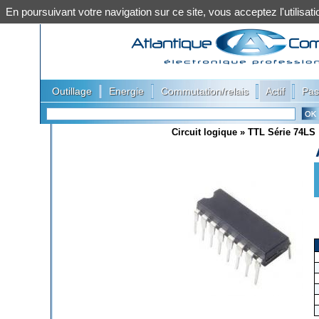
En poursuivant votre navigation sur ce site, vous acceptez l'utilis
|
|
|
|
Outillage
Energie
Commutation/relais
Actif
Pas
Circuit logique
»
TTL Série 74LS