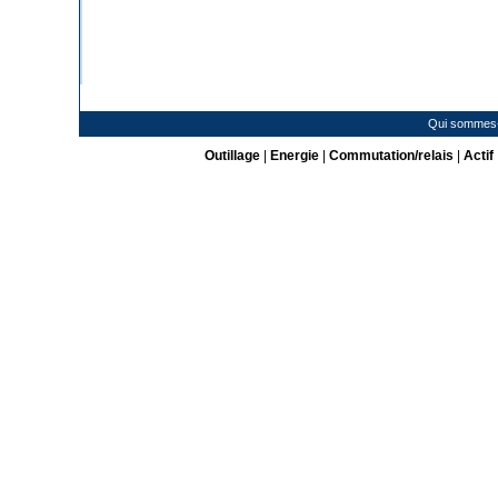
Qui sommes
Outillage
|
Energie
|
Commutation/relais
|
Actif