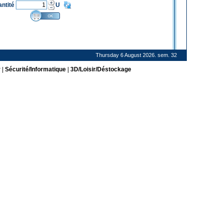
antité
U
Thursday 6 August 2026. sem. 32
r
|
Sécurité/Informatique
|
3D/Loisir/Déstockage