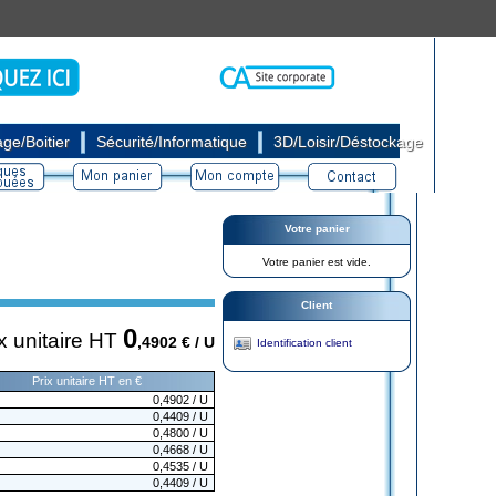
|
|
ge/Boitier
Sécurité/Informatique
3D/Loisir/Déstockage
Votre panier
Votre panier est vide.
Client
0
x unitaire HT
,4902
€ / U
Identification client
Prix unitaire HT en €
0,4902
/ U
0,4409
/ U
0,4800
/ U
0,4668
/ U
0,4535
/ U
0,4409
/ U