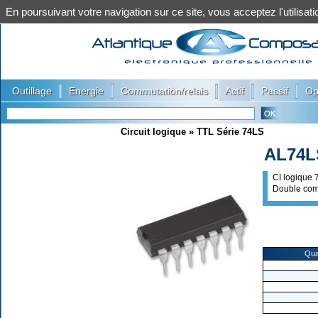
En poursuivant votre navigation sur ce site, vous acceptez l'utilis
|
|
|
|
|
Outillage
Energie
Commutation/relais
Actif
Passif
Op
Circuit logique
»
TTL Série 74LS
AL74L
CI logique
Double comp
Qua