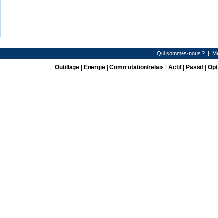
Qui sommes-nous ?
|
Me
Outillage
|
Energie
|
Commutation/relais
|
Actif
|
Passif
|
Opt