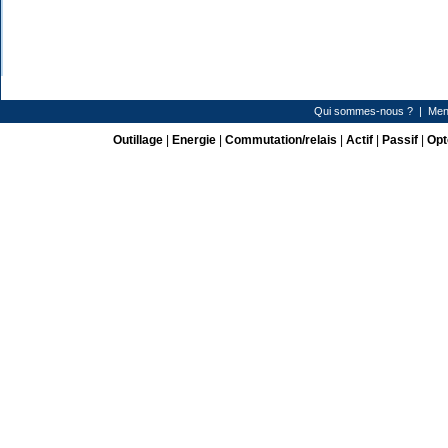
Qui sommes-nous ?
|
Men
Outillage
|
Energie
|
Commutation/relais
|
Actif
|
Passif
|
Opt