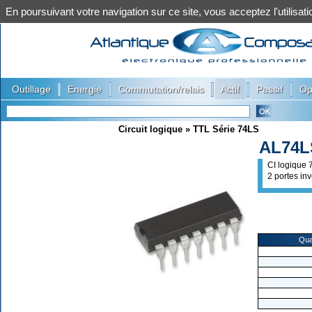
En poursuivant votre navigation sur ce site, vous acceptez l'utilis
|
|
|
|
|
Outillage
Energie
Commutation/relais
Actif
Passif
Op
Circuit logique
»
TTL Série 74LS
AL74L
CI logique
2 portes i
Qua