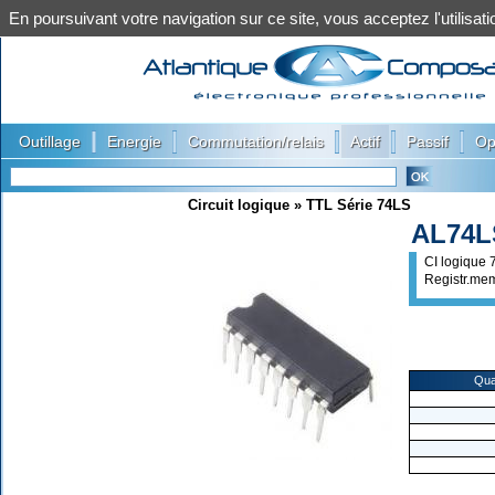
En poursuivant votre navigation sur ce site, vous acceptez l'utilis
|
|
|
|
|
Outillage
Energie
Commutation/relais
Actif
Passif
Op
Circuit logique
»
TTL Série 74LS
AL74L
CI logique
Registr.mem
Qua