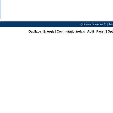
Qui sommes-nous ?
|
Me
Outillage
|
Energie
|
Commutation/relais
|
Actif
|
Passif
|
Opt