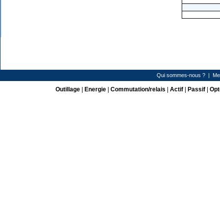
Qui sommes-nous ?
|
Me
Outillage
|
Energie
|
Commutation/relais
|
Actif
|
Passif
|
Opt