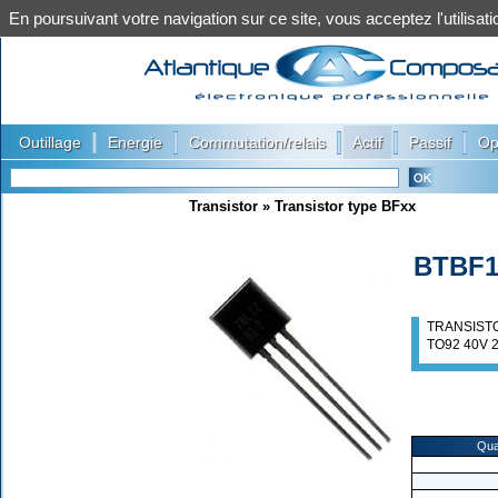
En poursuivant votre navigation sur ce site, vous acceptez l'utilis
|
|
|
|
|
Outillage
Energie
Commutation/relais
Actif
Passif
Op
Transistor
»
Transistor type BFxx
BTBF1
TRANSISTO
TO92 40V 2
Qua