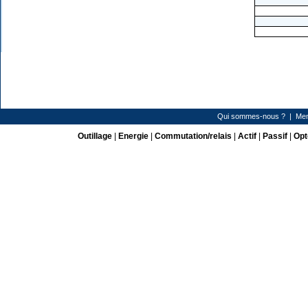
Qui sommes-nous ?
|
Men
Outillage
|
Energie
|
Commutation/relais
|
Actif
|
Passif
|
Opt