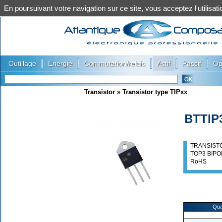
En poursuivant votre navigation sur ce site, vous acceptez l'utilis
|
|
|
|
|
Outillage
Energie
Commutation/relais
Actif
Passif
Op
Transistor
»
Transistor type TIPxx
BTTIP
TRANSISTO
TOP3 BIPO
RoHS
Qua