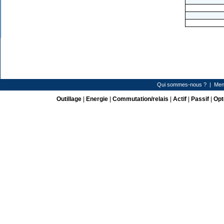
Qui sommes-nous ?
|
Men
Outillage
|
Energie
|
Commutation/relais
|
Actif
|
Passif
|
Opt