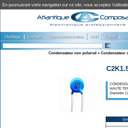
En poursuivant votre navigation sur ce site, vous acceptez l'utilis
|
|
|
|
|
Outillage
Energie
Commutation/relais
Actif
Passif
Op
Condensateur non polarisé
»
Condensateur 
C2K1.
CONDENSA
HAUTE TEN
Diametre 1
Qua