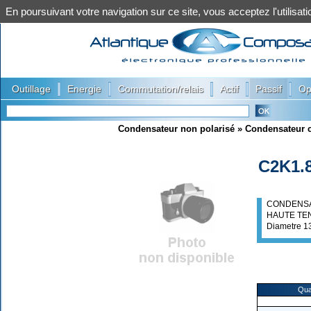
En poursuivant votre navigation sur ce site, vous acceptez l'utilis
|
|
|
|
|
Outillage
Energie
Commutation/relais
Actif
Passif
Op
Condensateur non polarisé
»
Condensateur 
C2K1.
CONDENSA
HAUTE TEN
Diametre 1
Qua