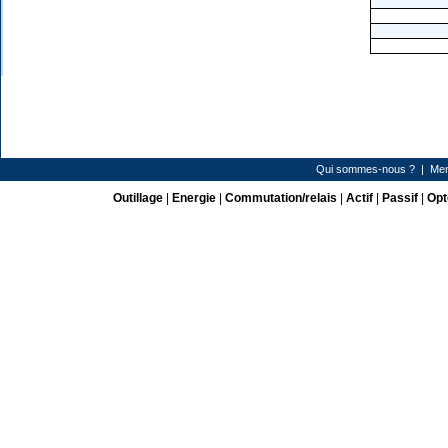
Qui sommes-nous ?
|
Men
Outillage
|
Energie
|
Commutation/relais
|
Actif
|
Passif
|
Opt