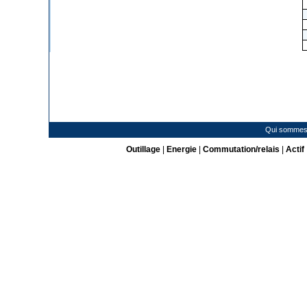
Qui sommes
Outillage
|
Energie
|
Commutation/relais
|
Actif