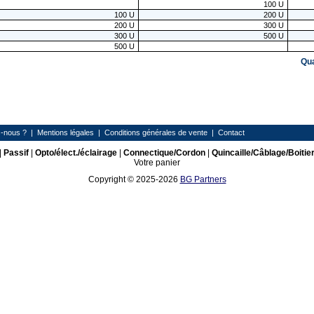
100
U
100
U
200
U
200
U
300
U
300
U
500
U
500
U
Qu
-nous ?
|
Mentions légales
|
Conditions générales de vente
|
Contact
|
Passif
|
Opto/élect./éclairage
|
Connectique/Cordon
|
Quincaille/Câblage/Boitie
Votre panier
Copyright © 2025-2026
BG Partners