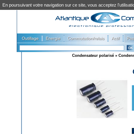
En poursuivant votre navigation sur ce site, vous acceptez l'utilis
|
|
|
|
Outillage
Energie
Commutation/relais
Actif
Pas
Condensateur polarisé
»
Condens