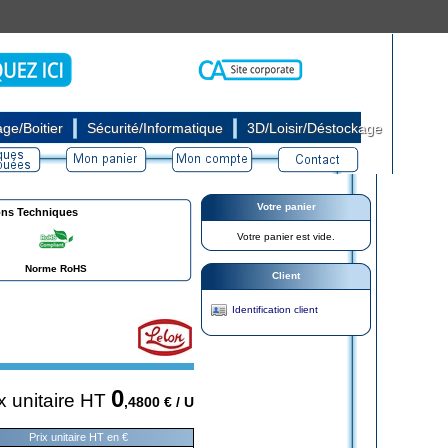
|
|
ge/Boitier
Sécurité/Informatique
3D/Loisir/Déstockage
Votre panier
ons Techniques
Votre panier est vide.
Norme RoHS
Client
Identification client
0
x unitaire HT
,4800
€ / U
Prix unitaire HT en €