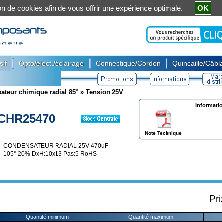
ation de cookies afin de vous offrir une expérience optimale.
OK
|
|
|
sif
Opto/élect./éclairage
Connectique/Cordon
Quincaille/Câbla
ateur chimique radial 85°
»
Tension 25V
Informati
CHR25470
Note Technique
CONDENSATEUR RADIAL 25V 470uF
105° 20% DxH:10x13 Pas:5 RoHS
Pri
Quantité minimum
Quantité maximum