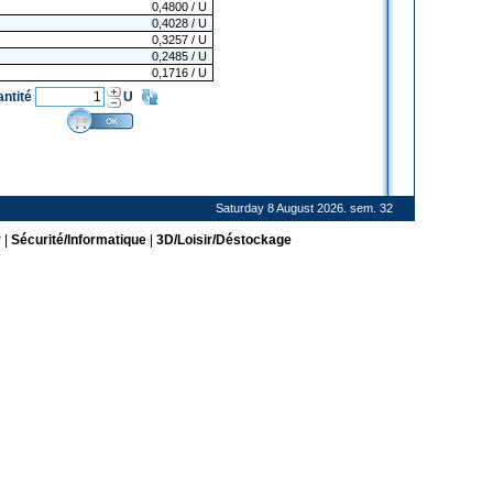
0,4800
/ U
0,4028
/ U
0,3257
/ U
0,2485
/ U
0,1716
/ U
antité
U
Saturday 8 August 2026. sem. 32
r
|
Sécurité/Informatique
|
3D/Loisir/Déstockage