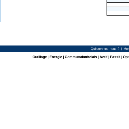
Qui sommes-nous ?
|
Men
Outillage
|
Energie
|
Commutation/relais
|
Actif
|
Passif
|
Opt