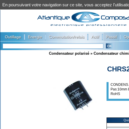
En poursuivant votre navigation sur ce site, vous acceptez l'utilis
|
|
|
|
|
Outillage
Energie
Commutation/relais
Actif
Passif
Op
Condensateur polarisé
»
Condensateur chim
CHRS2
CONDENS. 
Pas:10mm 
RoHS
Qua