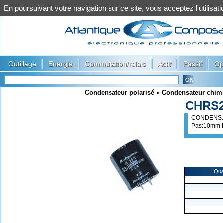
En poursuivant votre navigation sur ce site, vous acceptez l'utilis
|
|
|
|
|
Outillage
Energie
Commutation/relais
Actif
Passif
Op
Condensateur polarisé
»
Condensateur chim
CHRS2
CONDENS. 
Pas:10mm 
Qua