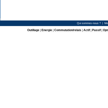
Qui sommes-nous ?
|
Me
Outillage
|
Energie
|
Commutation/relais
|
Actif
|
Passif
|
Opt