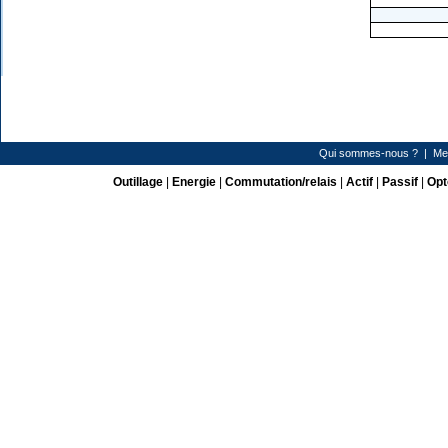
Qui sommes-nous ?
|
Me
Outillage
|
Energie
|
Commutation/relais
|
Actif
|
Passif
|
Opt