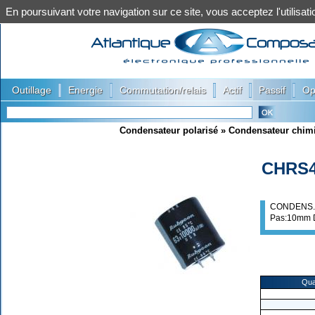
En poursuivant votre navigation sur ce site, vous acceptez l'utilis
|
|
|
|
|
Outillage
Energie
Commutation/relais
Actif
Passif
Op
Condensateur polarisé
»
Condensateur chim
CHRS4
CONDENS. 
Pas:10mm 
Qua