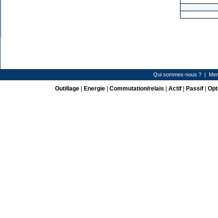
Qui sommes-nous ?
|
Men
Outillage
|
Energie
|
Commutation/relais
|
Actif
|
Passif
|
Opt