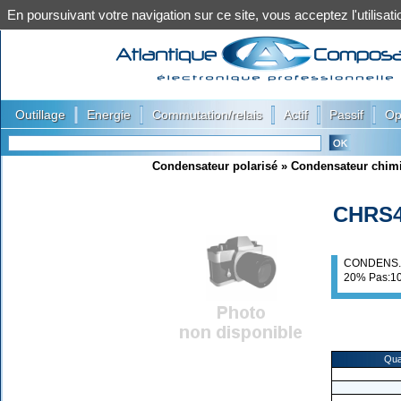
En poursuivant votre navigation sur ce site, vous acceptez l'utilis
|
|
|
|
|
Outillage
Energie
Commutation/relais
Actif
Passif
Op
Condensateur polarisé
»
Condensateur chim
CHRS4
CONDENS. 
20% Pas:1
Qua