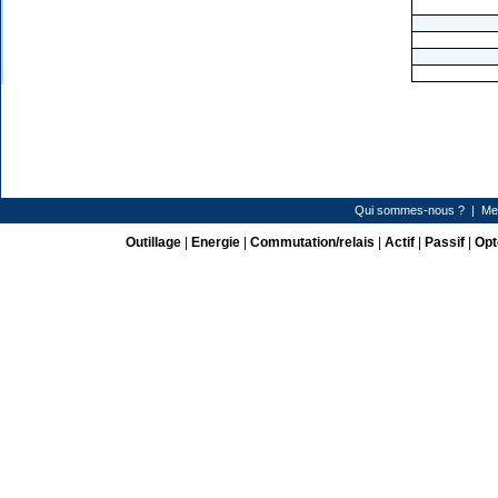
Qui sommes-nous ?
|
Me
Outillage
|
Energie
|
Commutation/relais
|
Actif
|
Passif
|
Opt