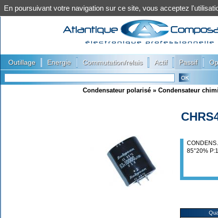
En poursuivant votre navigation sur ce site, vous acceptez l'utilis
|
|
|
|
|
Outillage
Energie
Commutation/relais
Actif
Passif
Op
Condensateur polarisé
»
Condensateur chim
CHRS4
CONDENS. 
85°20% P:
Qua