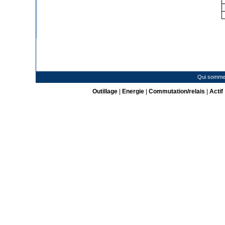
Qui somme
Outillage
|
Energie
|
Commutation/relais
|
Actif