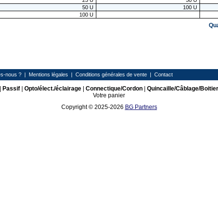
25
U
50
U
50
U
100
U
100
U
Qu
s-nous ?
|
Mentions légales
|
Conditions générales de vente
|
Contact
|
Passif
|
Opto/élect./éclairage
|
Connectique/Cordon
|
Quincaille/Câblage/Boitie
Votre panier
Copyright © 2025-2026
BG Partners