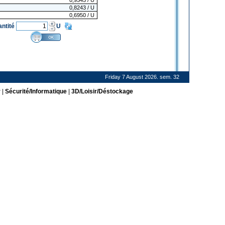
0,9545
/ U
0,8243
/ U
0,6950
/ U
antité
U
Friday 7 August 2026. sem. 32
r
|
Sécurité/Informatique
|
3D/Loisir/Déstockage