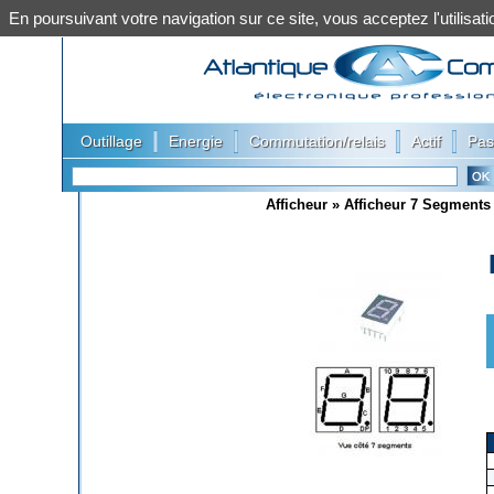
En poursuivant votre navigation sur ce site, vous acceptez l'utilis
|
|
|
|
Outillage
Energie
Commutation/relais
Actif
Pas
Afficheur
»
Afficheur 7 Segments