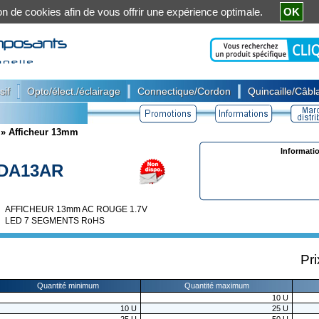
ation de cookies afin de vous offrir une expérience optimale.
OK
|
|
|
sif
Opto/élect./éclairage
Connectique/Cordon
Quincaille/Câbla
»
Afficheur 13mm
Informati
DA13AR
AFFICHEUR 13mm AC ROUGE 1.7V
LED 7 SEGMENTS RoHS
Pri
Quantité minimum
Quantité maximum
10
U
10
U
25
U