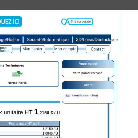
|
|
ge/Boitier
Sécurité/Informatique
3D/Loisir/Déstockage
Votre panier
ons Techniques
Votre panier est vide.
Norme RoHS
Client
Identification client
1
x unitaire HT
,2150
€ / U
Prix unitaire HT en €
1,2150
/ U
1,0848
/ U